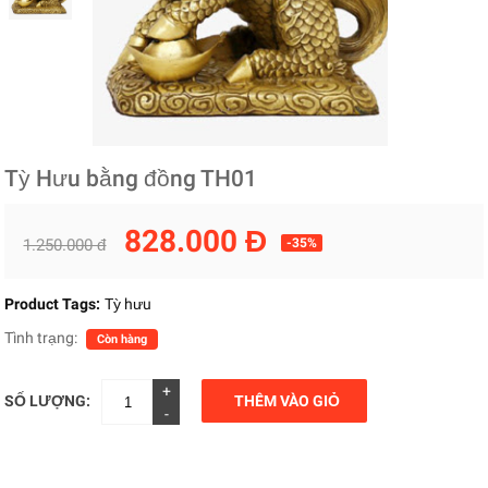
Tỳ Hưu bằng đồng TH01
828.000 Đ
1.250.000 đ
-35%
Product Tags:
Tỳ hưu
Tình trạng:
Còn hàng
+
SỐ LƯỢNG:
THÊM VÀO GIỎ
-