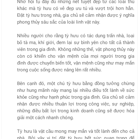
Nhờ hội tụ đầy đủ những nét tuyệt đẹp từ các loài thú
khác mà tỳ hưu có vẻ đẹp ưu tú và vượt trội hơn hẳn.
Đặt tỳ hưu trong nhà, gia chủ sẽ cảm nhận được ý nghĩa
phong thủy sâu sắc của loài linh vật này.
Nhiều người cho rằng tỳ hưu có tác dụng trấn nhà, loại
bỏ tà ma, khí giới, đem lại sự bình yên cho tất cả thành
viên trong gia đình. Không những thế, vật phong thủy này
còn có khiến cho vận mệnh của mọi người trong gia
đình được chuyển biến tốt, vận mệnh cũng như may mắn
trong cuộc sống được nâng lên rất nhiều.
Bên cạnh đó, một chú tỳ hưu bằng đồng tưởng chừng
như hung mãnh này mang lại nhiều điều tốt lành về sức
khỏe cũng như hạnh phúc trong gia đình. Gia chủ sẽ cảm
nhận được nhiều thuận lợi trong công việc, sự nghiệp,
những điều bất lợi trong kinh doanh cũng sẽ được hóa
giải một cách nhanh chóng.
Tỳ hưu là vật cầu mong may mắn và tốt lành đến cho cả
nhà. Bởi vậy vị trí đặt tỳ hưu hết sức quan trọng để