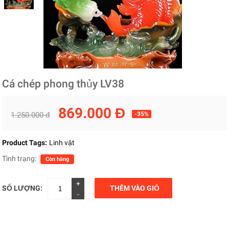
Cá chép phong thủy LV38
869.000 Đ
1.250.000 đ
-35%
Product Tags:
Linh vật
Tình trạng:
Còn hàng
+
SỐ LƯỢNG:
THÊM VÀO GIỎ
-