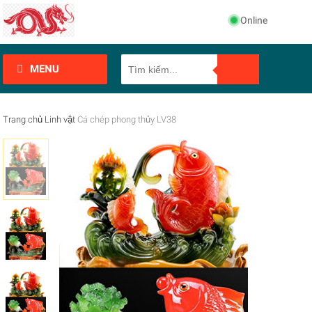
Online
MENU
Trang chủ
Linh vật
Cá chép phong thủy LV38