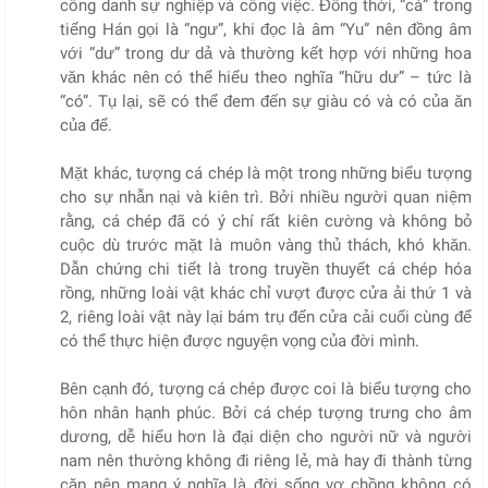
công danh sự nghiệp và công việc. Đồng thời, “cá” trong
tiếng Hán gọi là “ngư”, khi đọc là âm “Yu” nên đồng âm
với “dư” trong dư dả và thường kết hợp với những hoa
văn khác nên có thể hiểu theo nghĩa “hữu dư” – tức là
“có”. Tụ lại, sẽ có thể đem đến sự giàu có và có của ăn
của để.
Mặt khác, tượng cá chép là một trong những biểu tượng
cho sự nhẫn nại và kiên trì. Bởi nhiều người quan niệm
rằng, cá chép đã có ý chí rất kiên cường và không bỏ
cuộc dù trước mặt là muôn vàng thủ thách, khó khăn.
Dẫn chứng chi tiết là trong truyền thuyết cá chép hóa
rồng, những loài vật khác chỉ vượt được cửa ải thứ 1 và
2, riêng loài vật này lại bám trụ đến cửa cải cuối cùng để
có thể thực hiện được nguyện vọng của đời mình.
Bên cạnh đó, tượng cá chép được coi là biểu tượng cho
hôn nhân hạnh phúc. Bởi cá chép tượng trưng cho âm
dương, dễ hiểu hơn là đại diện cho người nữ và người
nam nên thường không đi riêng lẻ, mà hay đi thành từng
cặp nên mang ý nghĩa là đời sống vợ chồng không có